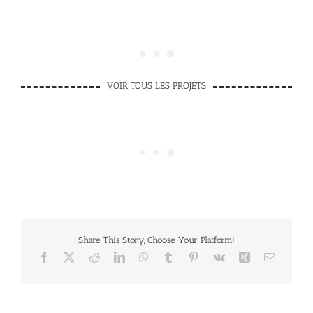
VOIR TOUS LES PROJETS
Share This Story, Choose Your Platform!
Facebook
Twitter
Reddit
LinkedIn
WhatsApp
Tumblr
Pinterest
Vk
Xing
Email