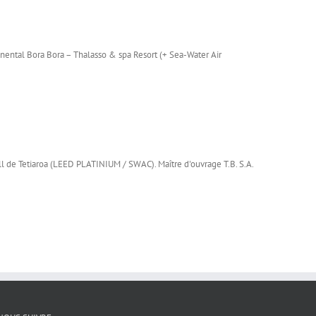
inental Bora Bora – Thalasso & spa Resort (+ Sea-Water Air
ll de Tetiaroa (LEED PLATINIUM / SWAC). Maître d'ouvrage T.B. S.A.