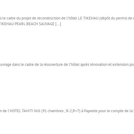
 cadre du projet de reconstruction de l’hôtel LE TIKEHAU (dépôt du permis de con
té TIKEHAU PEARL BEACH SAUVAGE [...]
rage dans le cadre de la réouverture de l’hôtel après rénovation et extension po
tion de l’HOTEL TAHITI NUI (91 chambres ; R-2,R+7) à Papeete pour le compte de 